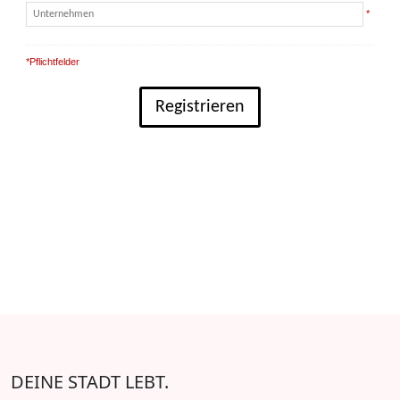
*
*Pflichtfelder
Hinweis: Ihre Privatsphäre ist uns wichtig; wir garantieren, dass Ihre Daten
absolut vertraulich behandelt werden.
DEINE STADT LEBT.